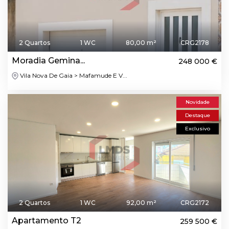
2 Quartos
1 WC
80,00 m²
CRG2178
Moradia Gemina...
248 000 €
Vila Nova De Gaia > Mafamude E V...
Novidade
Destaque
Exclusivo
2 Quartos
1 WC
92,00 m²
CRG2172
Apartamento T2
259 500 €