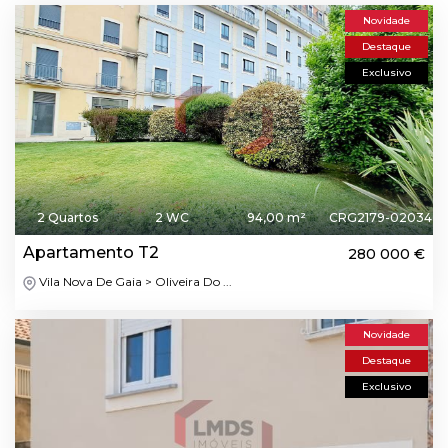
Novidade
Destaque
Exclusivo
2 Quartos
2 WC
94,00 m²
CRG2179-02034
Apartamento T2
280 000 €
Vila Nova De Gaia > Oliveira Do ...
Novidade
Destaque
Exclusivo