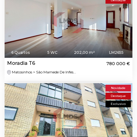
Destaque
6 Quartos
5 WC
202,00 m²
LM2655
Moradia T6
780 000 €
Matosinhos > São Mamede De Infes...
Novidade
Destaque
Exclusivo