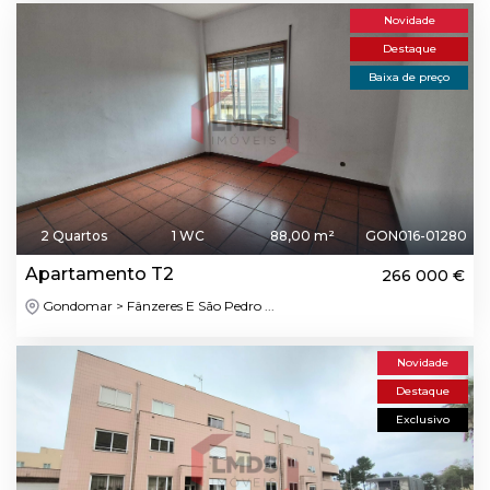
Novidade
Destaque
Baixa de preço
2 Quartos
1 WC
88,00 m²
GON016-01280
Apartamento T2
266 000 €
Gondomar > Fânzeres E São Pedro ...
Novidade
Destaque
Exclusivo