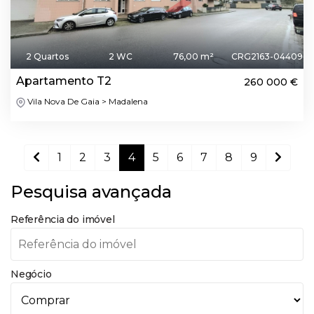
2 Quartos
2 WC
76,00 m²
CRG2163-04409
Apartamento T2
260 000 €
Vila Nova De Gaia > Madalena
1
2
3
4
5
6
7
8
9
Pesquisa avançada
Referência do imóvel
Negócio