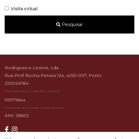
Visita virtual
Pesquisar
Rodrigues e Leorne, Lda
Rua Prof Rocha Pereira 124, 4250-007, Porto
220924784
Chamada para a rede fixa nacional
915771644
Chamada para a rede móvel nacional
AMI: 26602