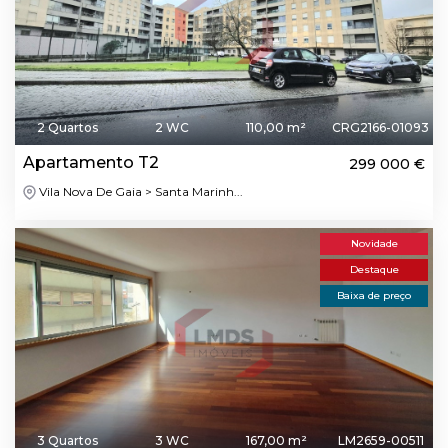
2 Quartos
2 WC
110,00 m²
CRG2166-01093
Apartamento T2
299 000 €
Vila Nova De Gaia > Santa Marinh...
Novidade
Destaque
Baixa de preço
3 Quartos
3 WC
167,00 m²
LM2659-00511