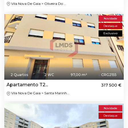
Vila Nova De Gaia > Oliveira Do ...
Novidade
Destaque
Exclusivo
2 Quartos
2 WC
97,00 m²
CRG2155
Apartamento T2...
317 500 €
Vila Nova De Gaia > Santa Marinh...
Novidade
Destaque