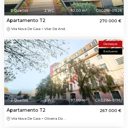
2 Quartos
2 WC
92,00 m²
CRG2161-01526
Apartamento T2
270 000 €
Vila Nova De Gaia > Vilar De And...
Destaque
Exclusivo
2 Quartos
2 WC
97,00 m²
CRG2164-01962
Apartamento T2
267 000 €
Vila Nova De Gaia > Oliveira Do ...