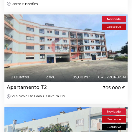
Porto > Bonfim
Novidade
Destaque
2 Quartos
2 WC
95,00 m²
CRG2201-01941
Apartamento T2
305 000 €
Vila Nova De Gaia > Oliveira Do ...
Novidade
Destaque
Exclusivo