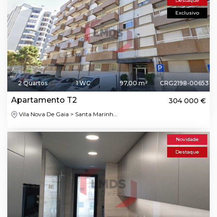
Destaque
Exclusivo
2 Quartos
1 WC
97,00 m²
CRG2198-00653
Apartamento T2
304 000 €
Vila Nova De Gaia > Santa Marinh...
Novidade
Destaque