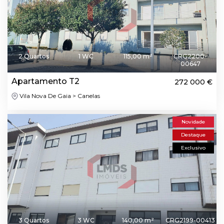
2 Quartos
1 WC
115,00 m²
CRG2200-
00647
Apartamento T2
272 000 €
Vila Nova De Gaia > Canelas
Novidade
Destaque
Exclusivo
3 Quartos
3 WC
140,00 m²
CRG2199-00413