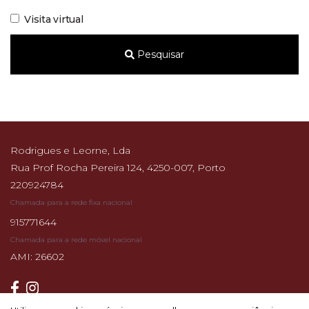
Visita virtual
Pesquisar
Rodrigues e Leorne, Lda
Rua Prof Rocha Pereira 124, 4250-007, Porto
220924784
Chamada para a rede fixa nacional
915771644
Chamada para a rede móvel nacional
AMI: 26602