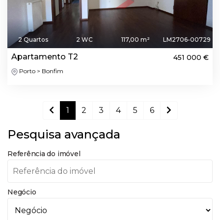
2 Quartos
2 WC
117,00 m²
LM2706-00729
Apartamento T2
451 000 €
Porto > Bonfim
1
2
3
4
5
6
Pesquisa avançada
Referência do imóvel
Negócio