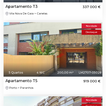
Apartamento T3
337 000 €
Vila Nova De Gaia > Canelas
Novidade
Destaque
5 Quartos
4 WC
200,00 m²
LM2707-05028
Apartamento T5
919 000 €
Porto > Paranhos
Novidade