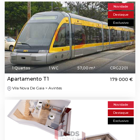
Novidade
Destaque
Exclusivo
1 Quartos
1 WC
57,00 m²
CRG2201
Apartamento T1
179 000 €
Vila Nova De Gaia > Avintes
Novidade
Destaque
Exclusivo