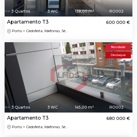
3 Quartos
3 WC
138,00 m²
RO002
Apartamento T3
600 000 €
Porto > Cedofeita, Ildefonso, Sé...
Novidade
Destaque
3 Quartos
3 WC
145,00 m²
RO002
Apartamento T3
680 000 €
Porto > Cedofeita, Ildefonso, Sé...