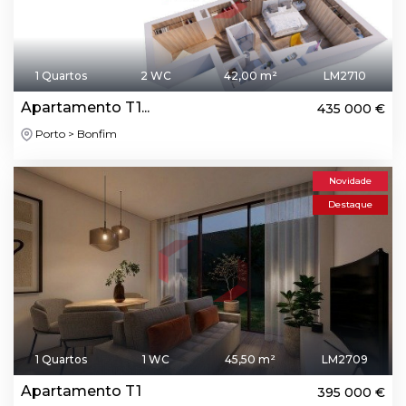
1 Quartos
2 WC
42,00 m²
LM2710
Apartamento T1...
435 000 €
Porto > Bonfim
Novidade
Destaque
1 Quartos
1 WC
45,50 m²
LM2709
Apartamento T1
395 000 €