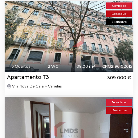
Novidade
Destaque
Exclusivo
3 Quartos
2 WC
108,00 m²
CRG2196-02012
Apartamento T3
309 000 €
Vila Nova De Gaia > Canelas
Novidade
Destaque