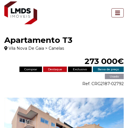
Apartamento T3
Vila Nova De Gaia > Canelas
273 000€
Comprar
Destaque
Exclusivo
Baixa de preço
Usado
Ref. CRG2187-02792