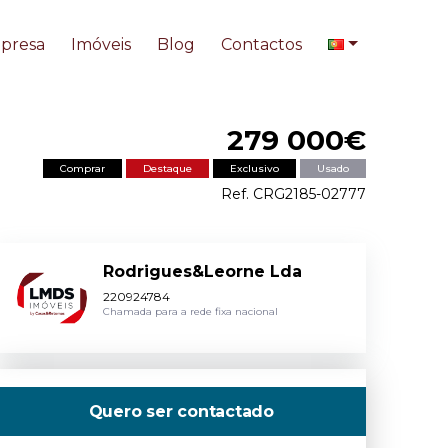
presa
Imóveis
Blog
Contactos
279 000€
Comprar
Destaque
Exclusivo
Usado
Ref. CRG2185-02777
Rodrigues&Leorne Lda
220924784
Chamada para a rede fixa nacional
Quero ser contactado