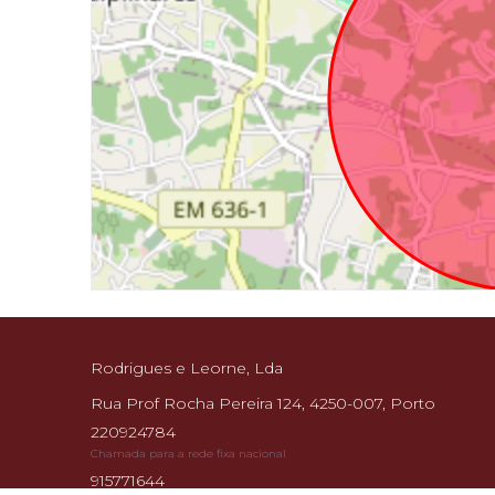
Rodrigues e Leorne, Lda
Rua Prof Rocha Pereira 124, 4250-007, Porto
220924784
Chamada para a rede fixa nacional
915771644