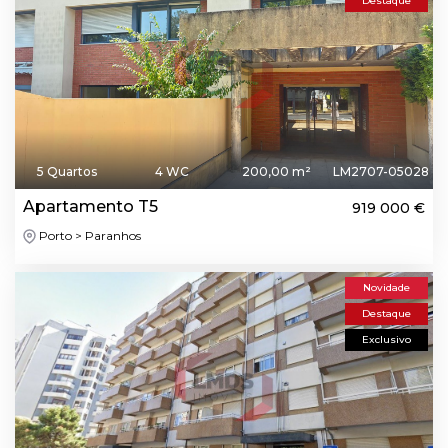
Destaque
5 Quartos
4 WC
200,00 m²
LM2707-05028
Apartamento T5
919 000 €
Porto > Paranhos
Novidade
Destaque
Exclusivo