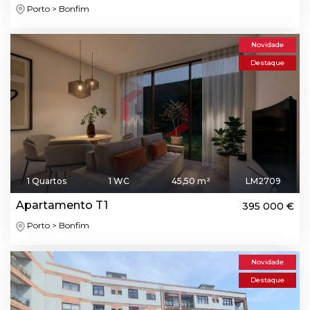
Porto > Bonfim
Novidade
Destaque
1 Quartos
1 WC
45,50 m²
LM2709
Apartamento T1
395 000 €
Porto > Bonfim
Novidade
Destaque