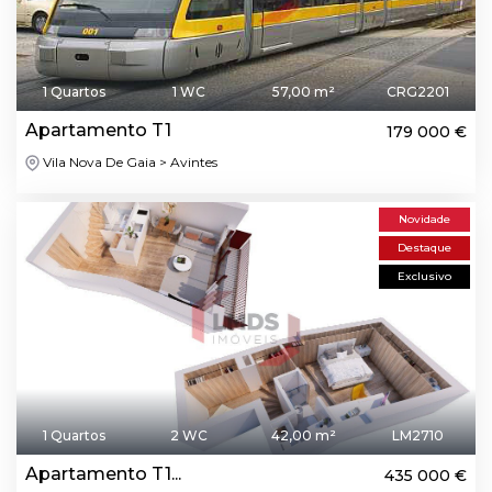
1 Quartos
1 WC
57,00 m²
CRG2201
Apartamento T1
179 000 €
Vila Nova De Gaia > Avintes
Novidade
Destaque
Exclusivo
1 Quartos
2 WC
42,00 m²
LM2710
Apartamento T1...
435 000 €