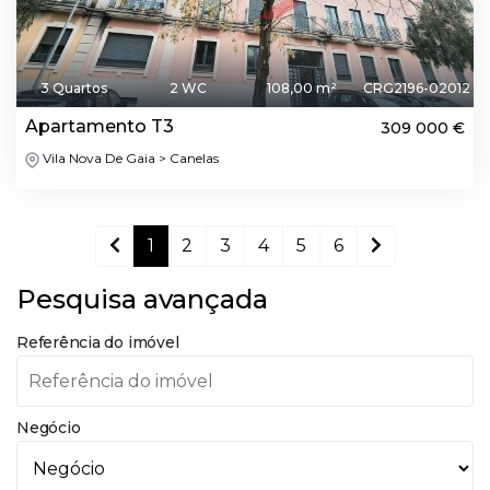
3 Quartos
2 WC
108,00 m²
CRG2196-02012
Apartamento T3
309 000 €
Vila Nova De Gaia > Canelas
1
2
3
4
5
6
Pesquisa avançada
Referência do imóvel
Negócio