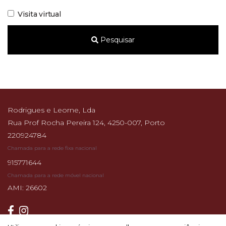
Visita virtual
Pesquisar
Rodrigues e Leorne, Lda
Rua Prof Rocha Pereira 124, 4250-007, Porto
220924784
Chamada para a rede fixa nacional
915771644
Chamada para a rede móvel nacional
AMI: 26602