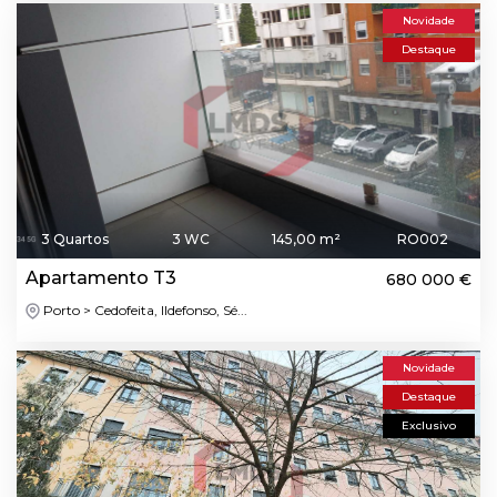
Novidade
Destaque
3 Quartos
3 WC
145,00 m²
RO002
Apartamento T3
680 000 €
Porto > Cedofeita, Ildefonso, Sé...
Novidade
Destaque
Exclusivo