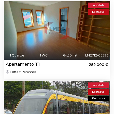
Novidade
Destaque
1 Quartos
1 WC
64,50 m²
LM2712-03593
Apartamento T1
289 000 €
Porto > Paranhos
Novidade
Destaque
Exclusivo