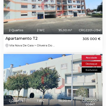
2 Quartos
2 WC
95,00 m²
CRG2201-01941
Apartamento T2
305 000 €
Vila Nova De Gaia > Oliveira Do ...
Novidade
Destaque
Exclusivo
2 Quartos
1 WC
115,00 m²
CRG2200-
00647