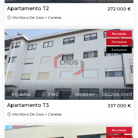
Apartamento T2
272 000 €
Vila Nova De Gaia > Canelas
Novidade
Destaque
Exclusivo
3 Quartos
3 WC
140,00 m²
CRG2199-00413
Apartamento T3
337 000 €
Vila Nova De Gaia > Canelas
Novidade