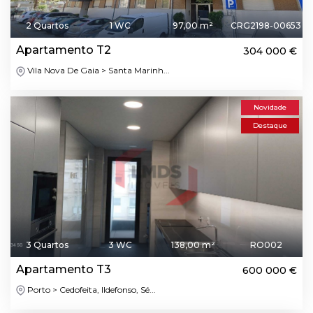
2 Quartos
1 WC
97,00 m²
CRG2198-00653
Apartamento T2
304 000 €
Vila Nova De Gaia > Santa Marinh...
Novidade
Destaque
3 Quartos
3 WC
138,00 m²
RO002
Apartamento T3
600 000 €
Porto > Cedofeita, Ildefonso, Sé...