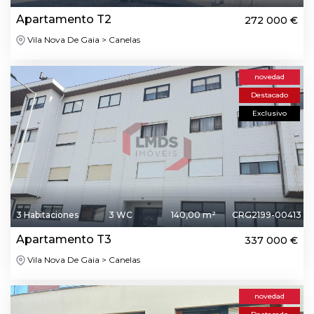
Apartamento T2
272 000 €
Vila Nova De Gaia > Canelas
novedad
Destacado
Exclusivo
3 Habitaciones
3 WC
140,00 m²
CRG2199-00413
Apartamento T3
337 000 €
Vila Nova De Gaia > Canelas
novedad