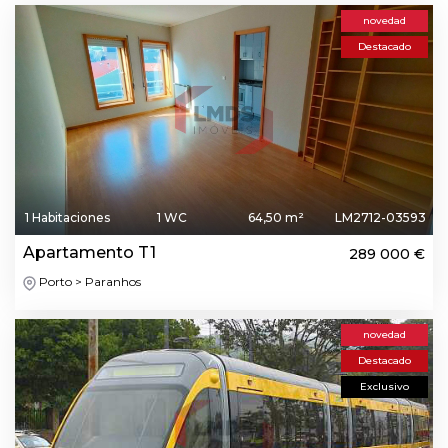
novedad
Destacado
1 Habitaciones
1 WC
64,50 m²
LM2712-03593
Apartamento T1
289 000 €
Porto > Paranhos
novedad
Destacado
Exclusivo