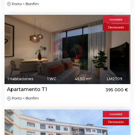
Porto > Bonfim
novedad
Destacado
1 Habitaciones
1 WC
45,50 m²
LM2709
Apartamento T1
395 000 €
Porto > Bonfim
novedad
Destacado