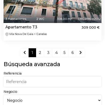
3 Habitaciones
2 WC
108,00 m²
CRG2196-02012
Apartamento T3
309 000 €
Vila Nova De Gaia > Canelas
1
2
3
4
5
6
Búsqueda avanzada
Referencia
Negocio