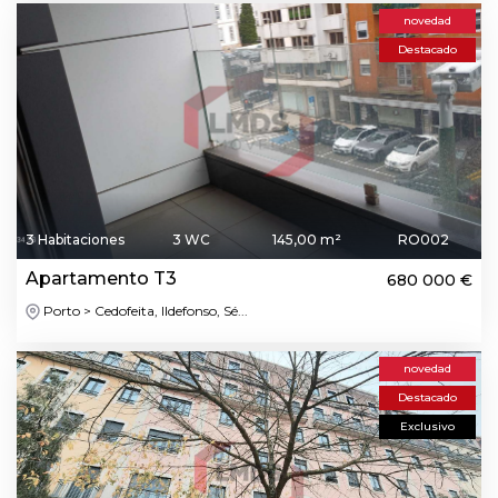
novedad
Destacado
3 Habitaciones
3 WC
145,00 m²
RO002
Apartamento T3
680 000 €
Porto > Cedofeita, Ildefonso, Sé...
novedad
Destacado
Exclusivo