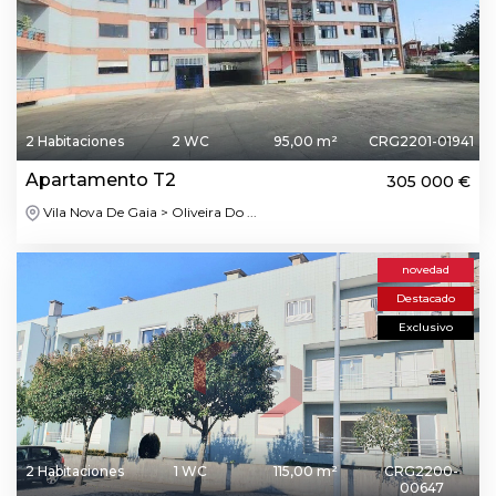
2 Habitaciones
2 WC
95,00 m²
CRG2201-01941
Apartamento T2
305 000 €
Vila Nova De Gaia > Oliveira Do ...
novedad
Destacado
Exclusivo
2 Habitaciones
1 WC
115,00 m²
CRG2200-
00647