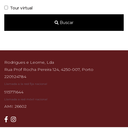
Tour virtual
Buscar
Rodrigues e Leorne, Lda
Rua Prof Rocha Pereira 124, 4250-007, Porto
220924784
Llamada a la red fija nacional
915771644
Llamada a red móvil nacional
AMI: 26602