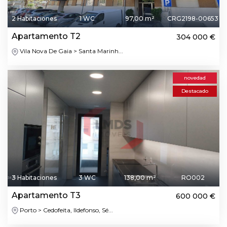
2 Habitaciones
1 WC
97,00 m²
CRG2198-00653
Apartamento T2
304 000 €
Vila Nova De Gaia > Santa Marinh...
novedad
Destacado
3 Habitaciones
3 WC
138,00 m²
RO002
Apartamento T3
600 000 €
Porto > Cedofeita, Ildefonso, Sé...