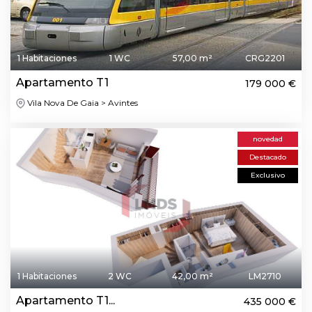
1 Habitaciones
1 WC
57,00 m²
CRG2201
Apartamento T1
179 000 €
Vila Nova De Gaia > Avintes
novedad
Destacado
Exclusivo
1 Habitaciones
2 WC
42,00 m²
LM2710
Apartamento T1...
435 000 €