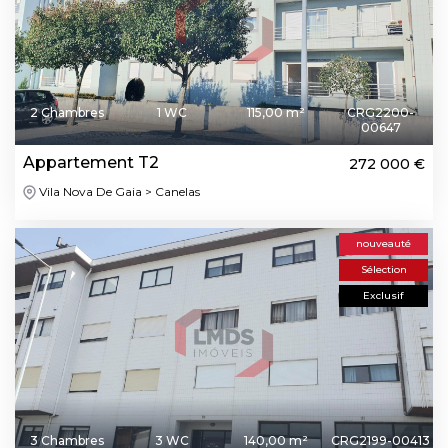
2 Chambres
1 WC
115,00 m²
CRG2200-
00647
Appartement T2
272 000 €
Vila Nova De Gaia > Canelas
nouveauté
Sélection
Exclusif
3 Chambres
3 WC
140,00 m²
CRG2199-00413