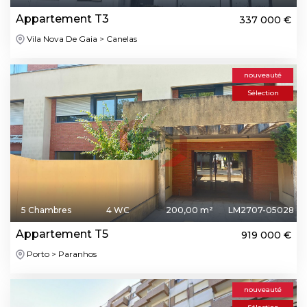
Appartement T3
337 000 €
Vila Nova De Gaia > Canelas
nouveauté
Sélection
5 Chambres
4 WC
200,00 m²
LM2707-05028
Appartement T5
919 000 €
Porto > Paranhos
nouveauté