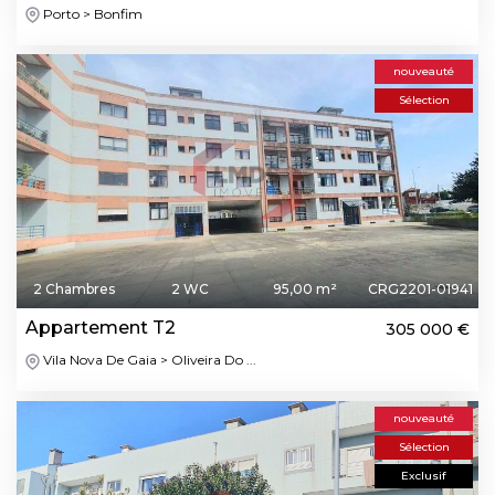
Porto > Bonfim
nouveauté
Sélection
2 Chambres
2 WC
95,00 m²
CRG2201-01941
Appartement T2
305 000 €
Vila Nova De Gaia > Oliveira Do ...
nouveauté
Sélection
Exclusif