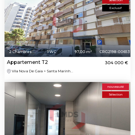
Sélection
Exclusif
2 Chambres
1 WC
97,00 m²
CRG2198-00653
Appartement T2
304 000 €
Vila Nova De Gaia > Santa Marinh...
nouveauté
Sélection