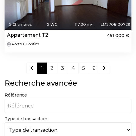
2 Chambres
2 WC
117,00 m²
LM2706-00729
Appartement T2
451 000 €
Porto > Bonfim
1
2
3
4
5
6
Recherche avancée
Référence
Type de transaction