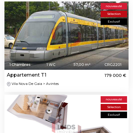
nouveauté
Sélection
Exclusif
1 Chambres
1 WC
57,00 m²
CRG2201
Appartement T1
179 000 €
Vila Nova De Gaia > Avintes
nouveauté
Sélection
Exclusif