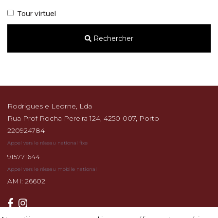
Tour virtuel
Rechercher
Rodrigues e Leorne, Lda
Rua Prof Rocha Pereira 124, 4250-007, Porto
220924784
Appel vers le réseau national fixe
915771644
Appel vers le réseau mobile national
AMI: 26602