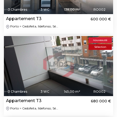
3 Chambres
3 WC
138,00 m²
RO002
Appartement T3
600 000 €
Porto > Cedofeita, Ildefonso, Sé...
nouveauté
Sélection
3 Chambres
3 WC
145,00 m²
RO002
Appartement T3
680 000 €
Porto > Cedofeita, Ildefonso, Sé...