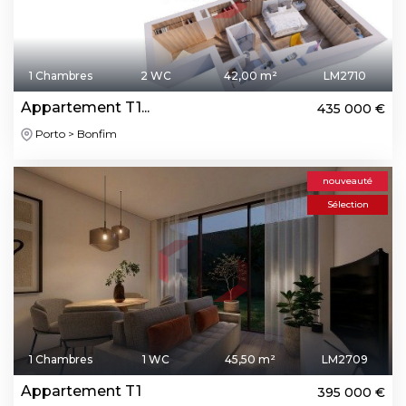
1 Chambres
2 WC
42,00 m²
LM2710
Appartement T1...
435 000 €
Porto > Bonfim
nouveauté
Sélection
1 Chambres
1 WC
45,50 m²
LM2709
Appartement T1
395 000 €