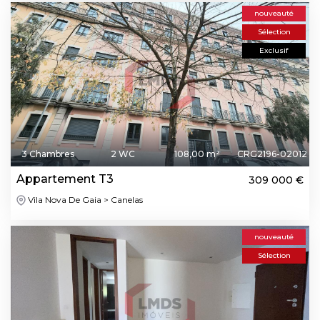
nouveauté
Sélection
Exclusif
3 Chambres
2 WC
108,00 m²
CRG2196-02012
Appartement T3
309 000 €
Vila Nova De Gaia > Canelas
nouveauté
Sélection